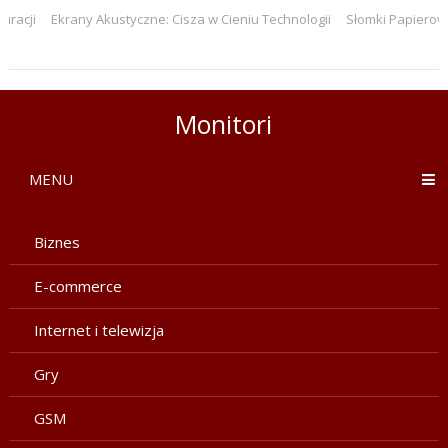
Ekrany Akustyczne: Cisza w Cieniu Technologii
Słomki Papierowe: Ekolog
5 korzyści z cyfrowego menuboard w restauracji
Monitori
MENU
Biznes
E-commerce
Internet i telewizja
Gry
GSM