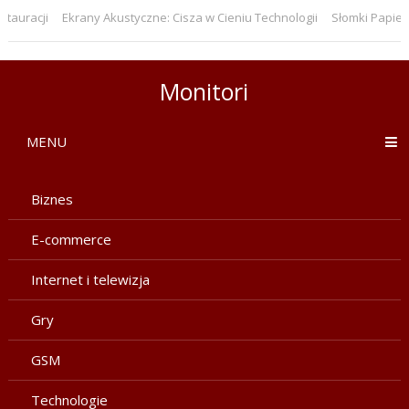
uracji
Ekrany Akustyczne: Cisza w Cieniu Technologii
Słomki Papierowe
Monitori
MENU
Biznes
E-commerce
Internet i telewizja
Gry
GSM
Technologie